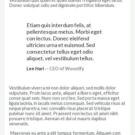
Vestibulum quis quam et quam blandit fringilla id eget lacus.
Donec volutpat odio sed dignissim porttitor bibendum.
Etiam quis interdum felis, at
pellentesque metus. Morbi eget
con lectus. Donec eleifend
ultricies urna et euismod. Sed
consectetur tellus eget odio
aliquet, vel vestibulum tellus.
Lee Hari
— CEO of Woostify
Vestibulum viverra mi non dolor aliquet, sed mollis dolor
vulputate. Proin lacus ante, aliquet a libero eget, efficitur
conse quat sem. Nunc non orci leo. Sed porta massa eget
ligula lacinia, in iaculis metus consequat. Sed vehicula risus at
neque pharetra, nec convallis risus placerat tristique
pulvinar nunc sit amet. Praesent non lectus sit amet nibh
posuere tristique. Aenean et dui ut mauris dapibus
venenatis.
Maecenas eu ante a elit tempus fermentum. Aliquam com