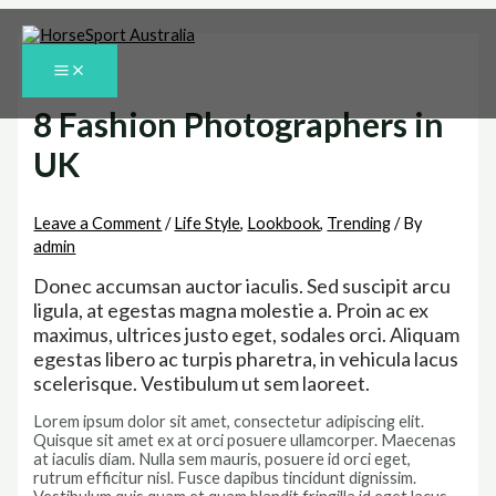
Skip
to
content
MAIN
MENU
8 Fashion Photographers in
UK
Leave a Comment
/
Life Style
,
Lookbook
,
Trending
/ By
admin
Donec accumsan auctor iaculis. Sed suscipit arcu
ligula, at egestas magna molestie a. Proin ac ex
maximus, ultrices justo eget, sodales orci. Aliquam
egestas libero ac turpis pharetra, in vehicula lacus
scelerisque. Vestibulum ut sem laoreet.
Lorem ipsum dolor sit amet, consectetur adipiscing elit.
Quisque sit amet ex at orci posuere ullamcorper. Maecenas
at iaculis diam. Nulla sem mauris, posuere id orci eget,
rutrum efficitur nisl. Fusce dapibus tincidunt dignissim.