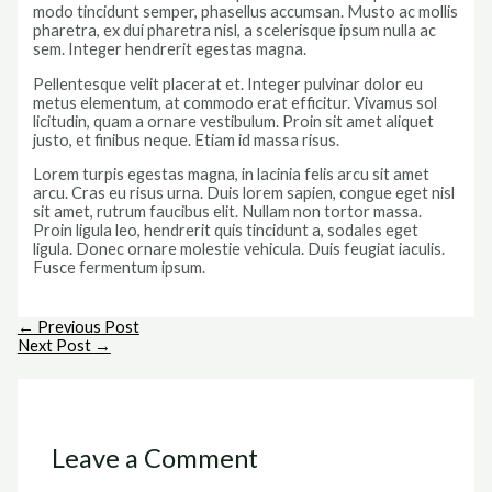
modo tincidunt semper, phasellus accumsan. Musto ac mollis
pharetra, ex dui pharetra nisl, a scelerisque ipsum nulla ac
sem. Integer hendrerit egestas magna.
Pellentesque velit placerat et. Integer pulvinar dolor eu
metus elementum, at commodo erat efficitur. Vivamus sol
licitudin, quam a ornare vestibulum. Proin sit amet aliquet
justo, et finibus neque. Etiam id massa risus.
Lorem turpis egestas magna, in lacinia felis arcu sit amet
arcu. Cras eu risus urna. Duis lorem sapien, congue eget nisl
sit amet, rutrum faucibus elit. Nullam non tortor massa.
Proin ligula leo, hendrerit quis tincidunt a, sodales eget
ligula. Donec ornare molestie vehicula. Duis feugiat iaculis.
Fusce fermentum ipsum.
Post
←
Previous Post
navigation
Next Post
→
Leave a Comment